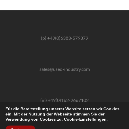
(p) +49(0)6383-579379
sales@used-industry.com
(m) +49(0)162-2667102
Für die Bereitstellung unserer Website setzen wir Cookies
ein. Mit der Nutzung der Webseite stimmen Sie der
Verwendung von Cookies zu.
Cookie-Einstellungen
.
2026 © powered by sgr-products e.K.