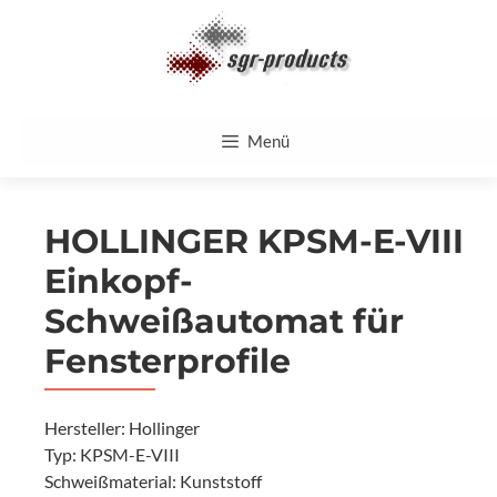
Zum
Inhalt
springen
Menü
HOLLINGER KPSM-E-VIII
Einkopf-
Schweißautomat für
Fensterprofile
Hersteller: Hollinger
Typ: KPSM-E-VIII
Schweißmaterial: Kunststoff