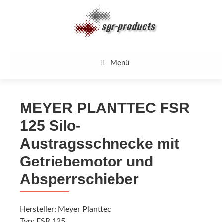
Zum
Inhalt
springen
Menü
MEYER PLANTTEC FSR
125 Silo-
Austragsschnecke mit
Getriebemotor und
Absperrschieber
Hersteller: Meyer Planttec
Typ: FSR 125