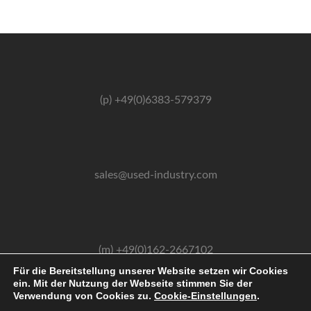
(p) +49(0)6383-579379
sales@used-industry.com
(m) +49(0)162-2667102
Für die Bereitstellung unserer Website setzen wir Cookies
ein. Mit der Nutzung der Webseite stimmen Sie der
Verwendung von Cookies zu.
Cookie-Einstellungen
.
2026 © powered by sgr-products e.K.