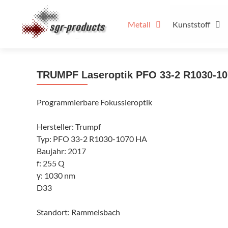
Zum
Inhalt
Metall
Kunststoff
springen
TRUMPF Laseroptik PFO 33-2 R1030-1
Programmierbare Fokussieroptik
Hersteller: Trumpf
Typ: PFO 33-2 R1030-1070 HA
Baujahr: 2017
f: 255 Q
γ: 1030 nm
D33
Standort: Rammelsbach