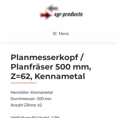
Zum
Inhalt
springen
Menü
Planmesserkopf /
Planfräser 500 mm,
Z=62, Kennametal
Hersteller: Kennametal
Durchmesser: 500 mm
Anzahl Zähne: 62
Verfügbare Stückzahl: 2 Stk.