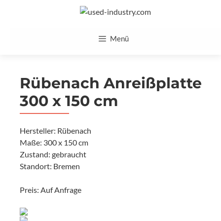
Zum
Inhalt
springen
Menü
Rübenach Anreißplatte
300 x 150 cm
Hersteller: Rübenach
Maße: 300 x 150 cm
Zustand: gebraucht
Standort: Bremen
Preis: Auf Anfrage