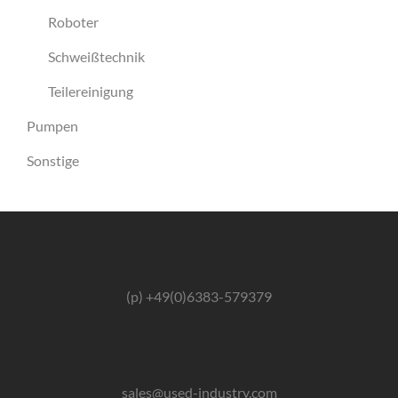
Roboter
Schweißtechnik
Teilereinigung
Pumpen
Sonstige
(p) +49(0)6383-579379
sales@used-industry.com