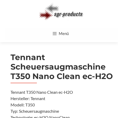
Zum
Inhalt
springen
Menü
Tennant
Scheuersaugmaschine
T350 Nano Clean ec-H2O
Tennant T350 Nano Clean ec-H2O
Hersteller: Tennant
Modell: T350
Typ: Scheuersaugmaschine
Technologie: ec-H2O NanoClean