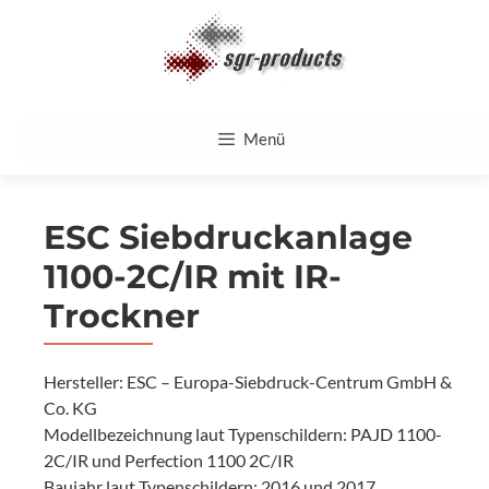
Zum
Inhalt
springen
Menü
ESC Siebdruckanlage
1100-2C/IR mit IR-
Trockner
Hersteller: ESC – Europa-Siebdruck-Centrum GmbH &
Co. KG
Modellbezeichnung laut Typenschildern: PAJD 1100-
2C/IR und Perfection 1100 2C/IR
Baujahr laut Typenschildern: 2016 und 2017