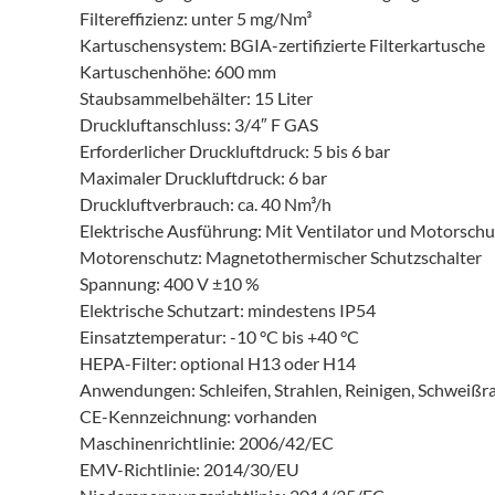
Filtereffizienz: unter 5 mg/Nm³
Kartuschensystem: BGIA-zertifizierte Filterkartusche
Kartuschenhöhe: 600 mm
Staubsammelbehälter: 15 Liter
Druckluftanschluss: 3/4″ F GAS
Erforderlicher Druckluftdruck: 5 bis 6 bar
Maximaler Druckluftdruck: 6 bar
Druckluftverbrauch: ca. 40 Nm³/h
Elektrische Ausführung: Mit Ventilator und Motorschu
Motorenschutz: Magnetothermischer Schutzschalter
Spannung: 400 V ±10 %
Elektrische Schutzart: mindestens IP54
Einsatztemperatur: -10 °C bis +40 °C
HEPA-Filter: optional H13 oder H14
Anwendungen: Schleifen, Strahlen, Reinigen, Schweißr
CE-Kennzeichnung: vorhanden
Maschinenrichtlinie: 2006/42/EC
EMV-Richtlinie: 2014/30/EU