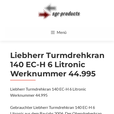
Zum
Inhalt
springen
Menü
Liebherr Turmdrehkran
140 EC-H 6 Litronic
Werknummer 44.995
Liebherr Turmdrehkran 140 EC-H 6 Litronic
Werknummer 44.995
Gebrauchter Liebherr Turmdrehkran 140 EC-H 6
Litronic aus dem Baujahr 2006. Der Obendreherkran