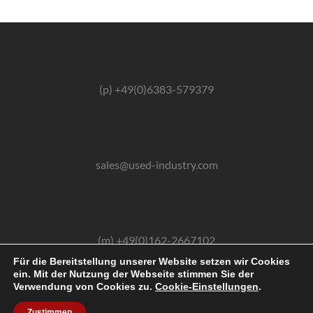
(p) +49(0)6383-579379
sales@used-industry.com
(m) +49(0)162-2667102
Für die Bereitstellung unserer Website setzen wir Cookies
ein. Mit der Nutzung der Webseite stimmen Sie der
Verwendung von Cookies zu.
Cookie-Einstellungen
.
2026 © powered by sgr-products e.K.
Zustimmen