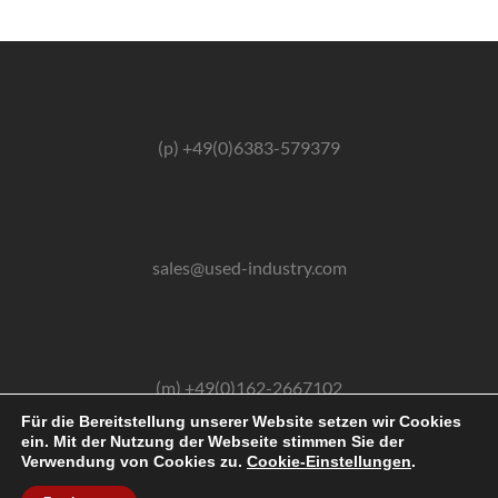
(p) +49(0)6383-579379
sales@used-industry.com
(m) +49(0)162-2667102
Für die Bereitstellung unserer Website setzen wir Cookies
ein. Mit der Nutzung der Webseite stimmen Sie der
Verwendung von Cookies zu.
Cookie-Einstellungen
.
2026 © powered by sgr-products e.K.