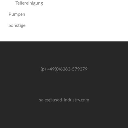
Teilereinigung
Pumpen
Sonstige
(p) +49(0)6383-579379
sales@used-industry.com