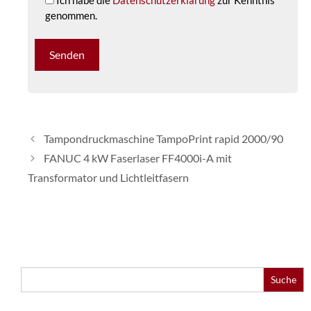
Ich habe die
Datenschutzerklärung
zur Kenntnis
genommen.
Tampondruckmaschine TampoPrint rapid 2000/90
FANUC 4 kW Faserlaser FF4000i-A mit
Transformator und Lichtleitfasern
Search
for: