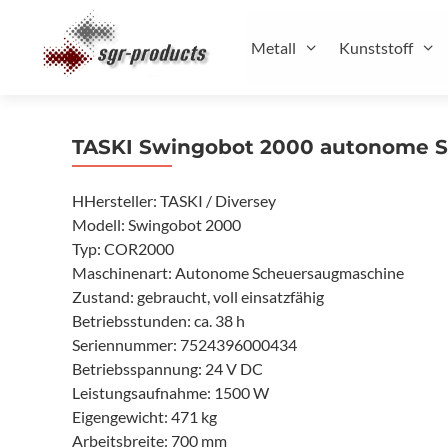
Zum
Inhalt
Metall
Kunststoff
springen
TASKI Swingobot 2000 autonome 
HHersteller: TASKI / Diversey
Modell: Swingobot 2000
Typ: COR2000
Maschinenart: Autonome Scheuersaugmaschine
Zustand: gebraucht, voll einsatzfähig
Betriebsstunden: ca. 38 h
Seriennummer: 7524396000434
Betriebsspannung: 24 V DC
Leistungsaufnahme: 1500 W
Eigengewicht: 471 kg
Arbeitsbreite: 700 mm