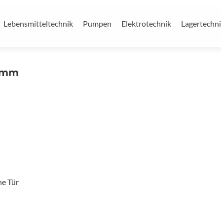
Lebensmitteltechnik
Pumpen
Elektrotechnik
Lagertechn
0 mm
ne Tür