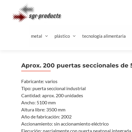
Saltar
al
contenido
metal
plástico
tecnología alimentaria
Aprox. 200 puertas seccionales de
Fabricante: varios
Tipo: puerta seccional industrial
Cantidad: aprox. 200 unidades
Ancho: 5100 mm
Altura libre: 3500 mm
Año de fabricación: 2002
Accionamiento: sin accionamiento eléctrico
Ejecución: parcialmente con puerta peatonal integrada,