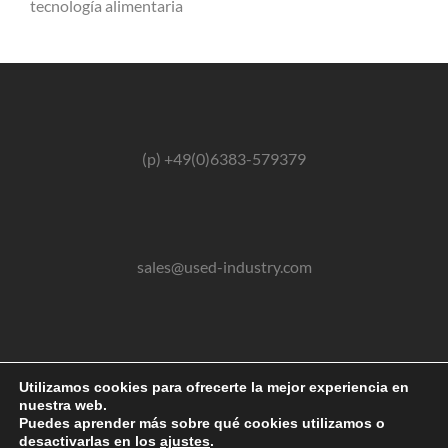
tecnología alimentaria
(p) +49(0)6383-579379
sales@used-industry.com
(m) +49(0)162-2667102
Utilizamos cookies para ofrecerte la mejor experiencia en
nuestra web.
Puedes aprender más sobre qué cookies utilizamos o
desactivarlas en los
ajustes
.