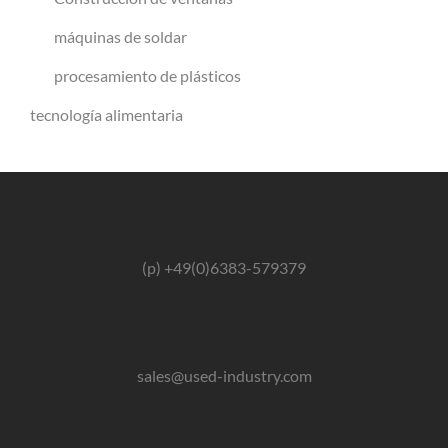
máquinas de soldar
procesamiento de plásticos
tecnología alimentaria
(p) +49(0)6383-579379
sales@used-industry.com