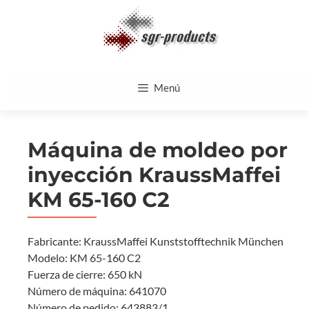
Saltar
al
contenido
Menú
Máquina de moldeo por
inyección KraussMaffei
KM 65-160 C2
Fabricante: KraussMaffei Kunststofftechnik München
Modelo: KM 65-160 C2
Fuerza de cierre: 650 kN
Número de máquina: 641070
Número de pedido: 643883/1