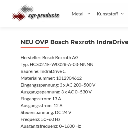
Zum
Inhalt
Metall
Kunststoff
springen
NEU OVP Bosch Rexroth IndraDriv
Hersteller: Bosch Rexroth AG
Typ: HCS02.1E-W0028-A-03-NNNN
Baureihe: IndraDrive C
Materialnummer: 1012904612
Eingangsspannung: 3 x AC 200–500 V
Ausgangsspannung: 3 x AC 0–530 V
Eingangsstrom: 13 A
Ausgangsstrom: 12 A
Steuerspannung: DC 24 V
Frequenz: 50–60 Hz
Ausgangsfrequenz: 0–1600 Hz