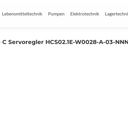
Lebensmitteltechnik
Pumpen
Elektrotechnik
Lagertechn
e C Servoregler HCS02.1E-W0028-A-03-NN