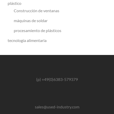
plástico
Construcción de ventanas
máquinas de soldar
procesamiento de plásticos
tecnología alimentaria
(p) +49(0)6383-579379
sales@used-industry.com