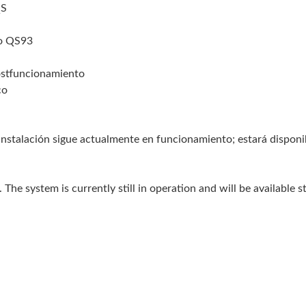
QS
po QS93
ostfuncionamiento
co
instalación sigue actualmente en funcionamiento; estará disponi
he system is currently still in operation and will be available s