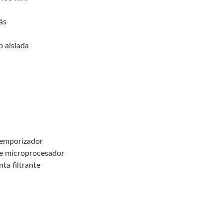
ás
o aislada
temporizador
te microprocesador
nta filtrante