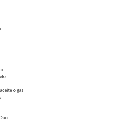
n
lo
elo
aceite o gas
A
 Duo