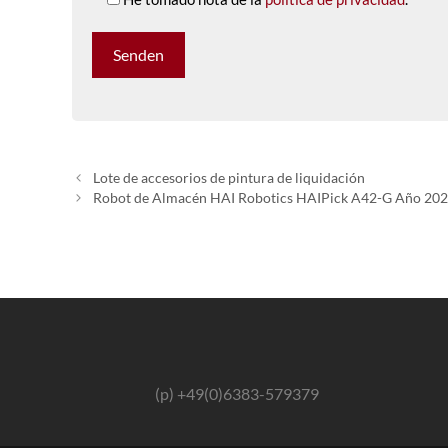
Lote de accesorios de pintura de liquidación
Robot de Almacén HAI Robotics HAIPick A42-G Año 20
(p) +49(0)6383-579379