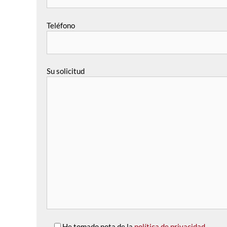
Teléfono
Su solicitud
He tomado nota de la
política de privacidad
.