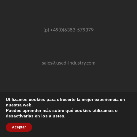
(p) +49(0)6383-579379
sales@used-industry.com
(m) +49(0)162-2667102
Utilizamos cookies para ofrecerte la mejor experiencia en
nuestra web.
Puedes aprender más sobre qué cookies utilizamos o
desactivarlas en los
ajustes
.
2026 © powered by sgr-products e.K.
Aceptar
Gebrauchte Maschinen und Anlagen aller Art kaufen