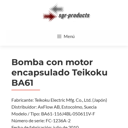
Saltar
al
contenido
Menú
Bomba con motor
encapsulado Teikoku
BA61
Fabricante: Teikoku Electric Mfg. Co., Ltd. (Japón)
Distribuidor: AxFlow AB, Estocolmo, Suecia
Modelo / Tipo: BA61-116J4BL-050611V-F
Número de serie: FC-1236A-2
Fecha de fabricación: julio de 2010