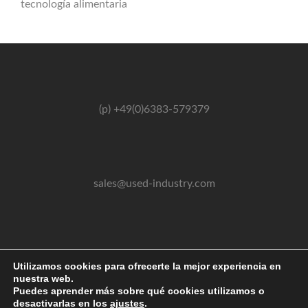
tecnología alimentaria
(p) +49(0)6383-579379
sales@used-industry.com
(m) +49(0)162-2667102
Utilizamos cookies para ofrecerte la mejor experiencia en
nuestra web.
Puedes aprender más sobre qué cookies utilizamos o
desactivarlas en los
ajustes
.